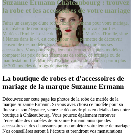
Suzanne Ermann Châteaubourg : trouvez
la robe et les accessoires de votre mariage
Faites un essayage d'une robe Suzanne Ermann pour votre mariage.
Un créateur de renom spécialement choisi pour vous par Les
Mariées d'Emilie. Le site de la boutique Les Mariées d'Emilie, situé
à Nantes dans le 44, est conçu pour vous permettre de découvrir
l'ensemble des modèles Suzanne Ermann ainsi que tous ses
accessoires. Vous pouvez également découvrir d'autres modèles et
comparer les prix de nos vêtements de soirée, de mariage ou de
manifestation. Les Mariées d'Emilie vous aide à choisir parmi plus
de 300 modèles de robes de mariée.
La boutique de robes et d'accessoires de
mariage de la marque Suzanne Ermann
Découvrez sur cette page les photos de la robe de mariée de la
marque Suzanne Ermann. Si vous avez choisi ce modèle pour sa
finesse et son élégance, venez le découvrir plus en détails dans notre
boutique à Châteaubourg. Vous pourrez également retrouver
l’ensemble des modèles de Suzanne Ermann ainsi que des
accessoires et des chaussures pour compléter votre tenue de mariage.
Nos conseillères seront à l’écoute et prendront vos mensurations