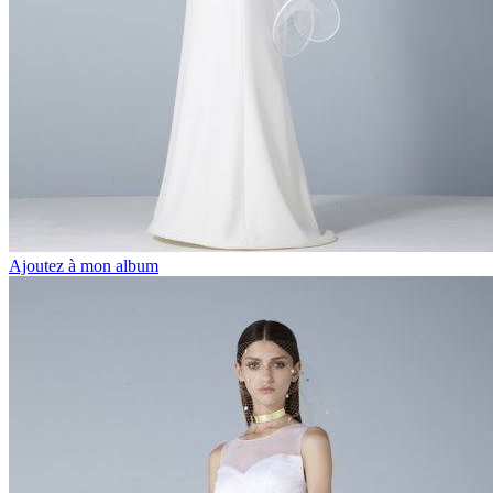
Ajoutez à mon album