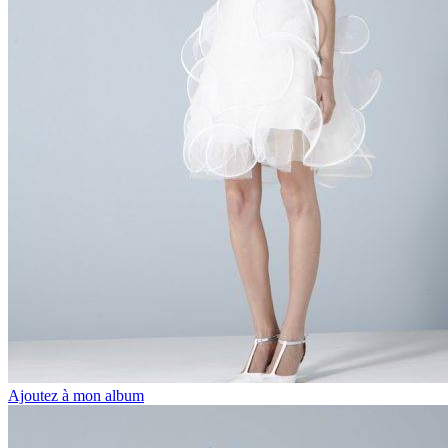
Ajoutez à mon album