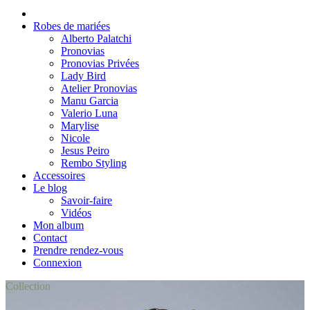
Robes de mariées
Alberto Palatchi
Pronovias
Pronovias Privées
Lady Bird
Atelier Pronovias
Manu Garcia
Valerio Luna
Marylise
Nicole
Jesus Peiro
Rembo Styling
Accessoires
Le blog
Savoir-faire
Vidéos
Mon album
Contact
Prendre rendez-vous
Connexion
Collection