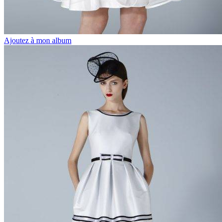
Ajoutez à mon album