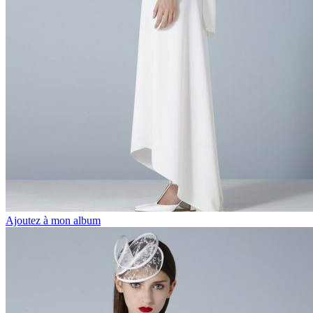
Ajoutez à mon album