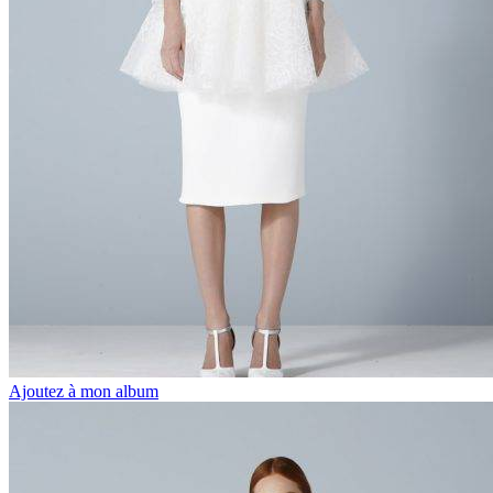
Ajoutez à mon album