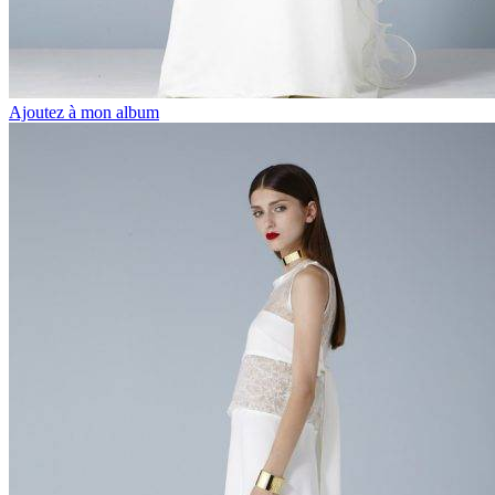
Ajoutez à mon album