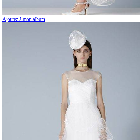
Ajoutez à mon album