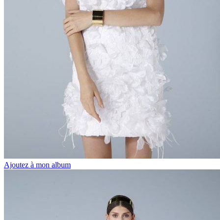
Ajoutez à mon album