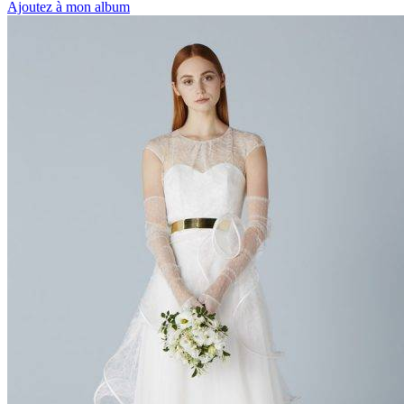
Ajoutez à mon album