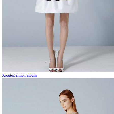
Ajoutez à mon album