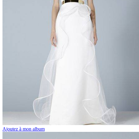
Ajoutez à mon album