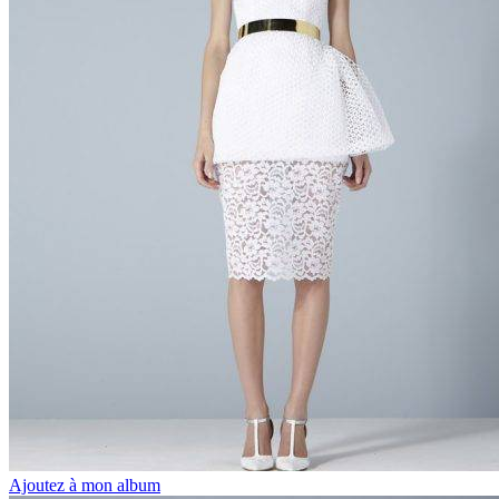
Ajoutez à mon album