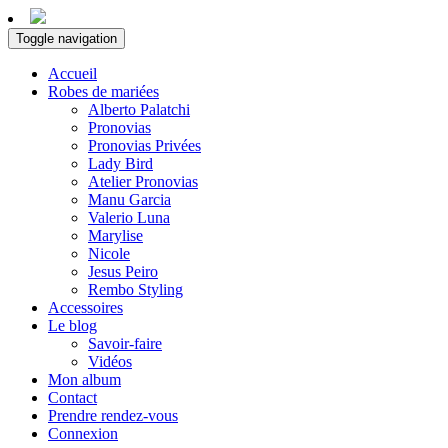
Toggle navigation
Accueil
Robes de mariées
Alberto Palatchi
Pronovias
Pronovias Privées
Lady Bird
Atelier Pronovias
Manu Garcia
Valerio Luna
Marylise
Nicole
Jesus Peiro
Rembo Styling
Accessoires
Le blog
Savoir-faire
Vidéos
Mon album
Contact
Prendre rendez-vous
Connexion