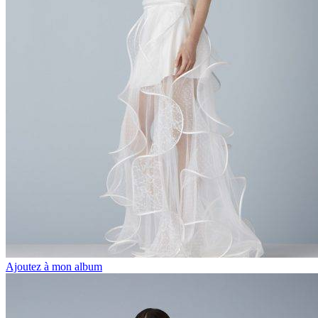
Ajoutez à mon album