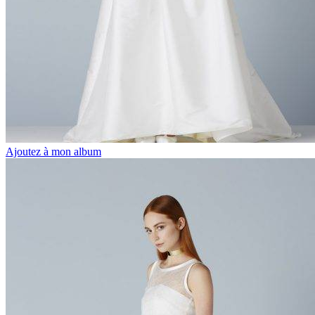
Ajoutez à mon album