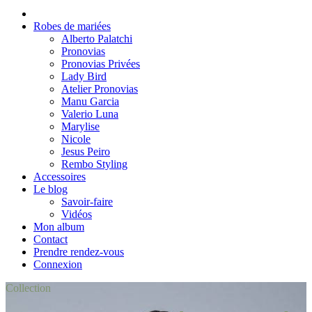
Robes de mariées
Alberto Palatchi
Pronovias
Pronovias Privées
Lady Bird
Atelier Pronovias
Manu Garcia
Valerio Luna
Marylise
Nicole
Jesus Peiro
Rembo Styling
Accessoires
Le blog
Savoir-faire
Vidéos
Mon album
Contact
Prendre rendez-vous
Connexion
Collection