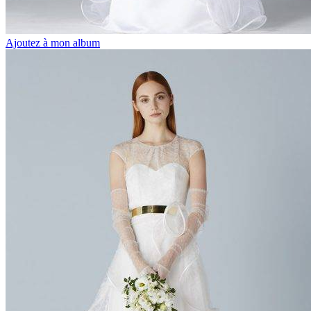
Ajoutez à mon album