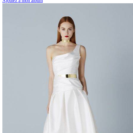
Ajoutez à mon album