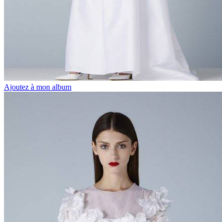
Ajoutez à mon album