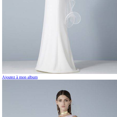
Ajoutez à mon album