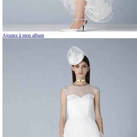
Ajoutez à mon album