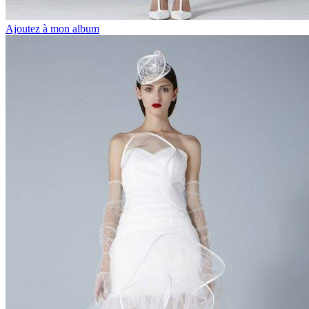
Ajoutez à mon album