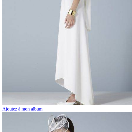
Ajoutez à mon album