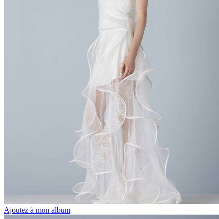
Ajoutez à mon album