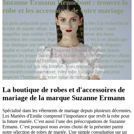
Suzanne Ermann Hennebont : trouvez la
robe et les accessoires de votre mariage
En plein préparatifs pour votre mariage, vous êtes à la recherche de
la robe de mariée idéale. Le secret d’une robe parfaite : vous
magnifier sans oublier d’être confortable. Finesse des tissus,
discrétion des coutures, légèreté des étoffes : c’est à ces détails que
l’on distingue une robe de mariée d’exception. Alliant élégance,
qualité et confort, les robes Suzanne Ermann subliment depuis
toujours les jeunes mariées. Les Mariées d'Emilie, revendeur officiel
du créateur Suzanne Ermann, vous propose de découvrir l’ensemble
des modèles sur son site Internet. Vous retrouverez également les
accessoires coordonnés avec votre robe Suzanne Ermann pour
respecter l’harmonie de votre tenue de mariage.
La boutique de robes et d'accessoires de
mariage de la marque Suzanne Ermann
Spécialisé dans les vêtements de mariage depuis plusieurs décennies,
Les Mariées d'Emilie comprend l’importance que revêt la robe pour
la future mariée. C’est aussi l’une des préoccupations de Suzanne
Ermann. C’est pourquoi nous avons choisi de la présenter parmi
notre sélection de robes de mariée. Une simple consultation sur un