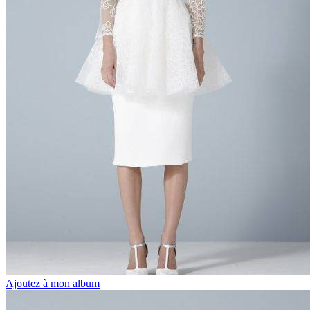
Ajoutez à mon album