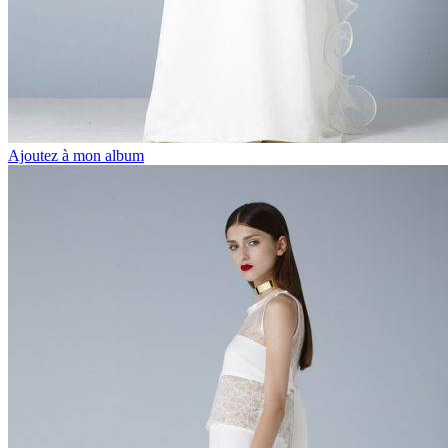
Ajoutez à mon album