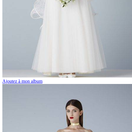
Ajoutez à mon album