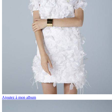
Ajoutez à mon album