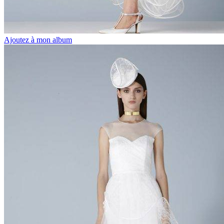
Ajoutez à mon album