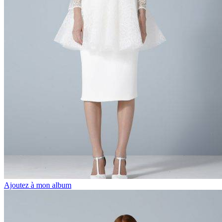
Ajoutez à mon album