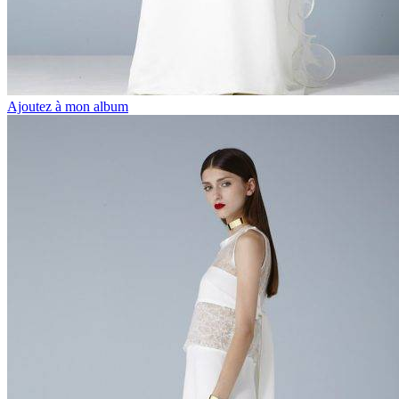
Ajoutez à mon album