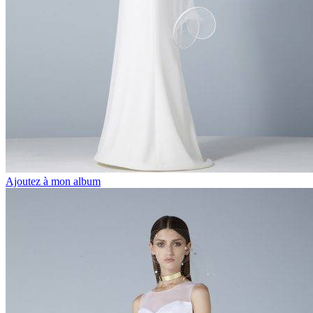
Ajoutez à mon album