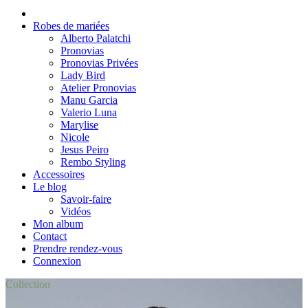
Robes de mariées
Alberto Palatchi
Pronovias
Pronovias Privées
Lady Bird
Atelier Pronovias
Manu Garcia
Valerio Luna
Marylise
Nicole
Jesus Peiro
Rembo Styling
Accessoires
Le blog
Savoir-faire
Vidéos
Mon album
Contact
Prendre rendez-vous
Connexion
Collection