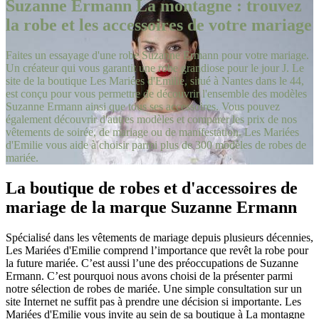
Suzanne Ermann La montagne : trouvez
la robe et les accessoires de votre mariage
Faites un essayage d'une robe Suzanne Ermann pour votre mariage.
Un créateur qui vous garantit une robe grandiose pour le jour J. Le
site de la boutique Les Mariées d'Emilie, situé à Nantes dans le 44,
est conçu pour vous permettre de découvrir l'ensemble des modèles
Suzanne Ermann ainsi que tous ses accessoires. Vous pouvez
également découvrir d'autres modèles et comparer les prix de nos
vêtements de soirée, de mariage ou de manifestation. Les Mariées
d'Emilie vous aide à choisir parmi plus de 300 modèles de robes de
mariée.
La boutique de robes et d'accessoires de
mariage de la marque Suzanne Ermann
Spécialisé dans les vêtements de mariage depuis plusieurs décennies,
Les Mariées d'Emilie comprend l’importance que revêt la robe pour
la future mariée. C’est aussi l’une des préoccupations de Suzanne
Ermann. C’est pourquoi nous avons choisi de la présenter parmi
notre sélection de robes de mariée. Une simple consultation sur un
site Internet ne suffit pas à prendre une décision si importante. Les
Mariées d'Emilie vous invite au sein de sa boutique à La montagne