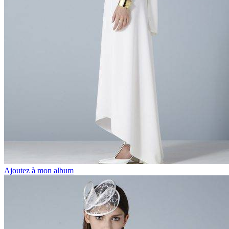
Ajoutez à mon album