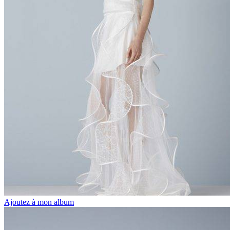
Ajoutez à mon album