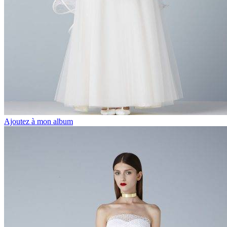
Ajoutez à mon album