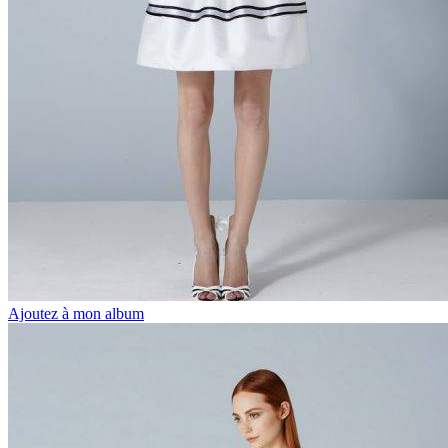
Ajoutez à mon album