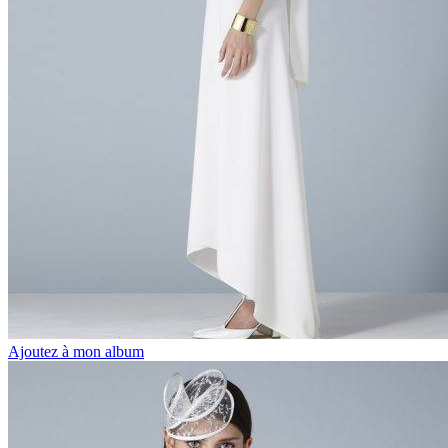
Ajoutez à mon album