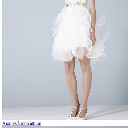
Ajoutez à mon album