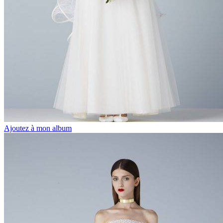
Ajoutez à mon album