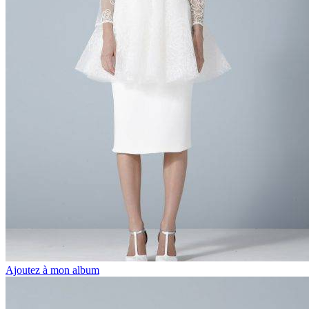
Ajoutez à mon album