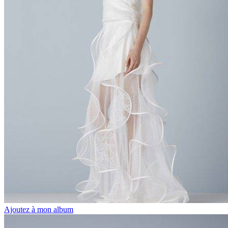
Ajoutez à mon album