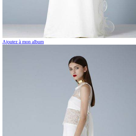
Ajoutez à mon album