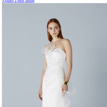
Ajoutez à mon album