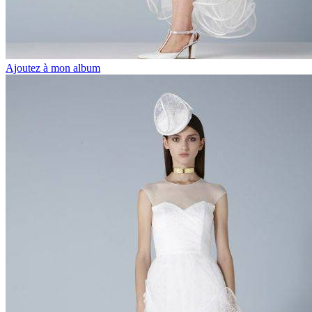
Ajoutez à mon album