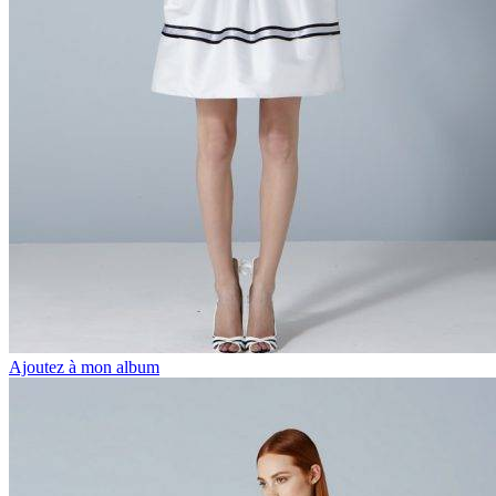
Ajoutez à mon album