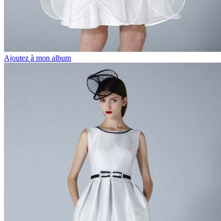
Ajoutez à mon album