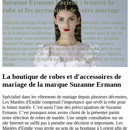
Suzanne Ermann Lorient : trouvez la
robe et les accessoires de votre mariage
Faites un essayage d'une robe Suzanne Ermann pour votre mariage.
Une marque reconnue pour ses robes de mariée d’exception. Le site
de la boutique Les Mariées d'Emilie, situé à Nantes dans le 44, est
conçu pour vous permettre de découvrir l'ensemble des modèles
Suzanne Ermann ainsi que tous ses accessoires. Vous pouvez
également découvrir d'autres modèles et comparer les prix de nos
vêtements de soirée, de mariage ou de manifestation. Les Mariées
d'Emilie vous aide à choisir parmi plus de 300 modèles de robes de
mariée.
La boutique de robes et d'accessoires de
mariage de la marque Suzanne Ermann
Spécialisé dans les vêtements de mariage depuis plusieurs décennies,
Les Mariées d'Emilie comprend l’importance que revêt la robe pour
la future mariée. C’est aussi l’une des préoccupations de Suzanne
Ermann. C’est pourquoi nous avons choisi de la présenter parmi
notre sélection de robes de mariée. Une simple consultation sur un
site Internet ne suffit pas à prendre une décision si importante. Les
Mariées d'Emilie vous invite au sein de sa boutique à Lorient afin de