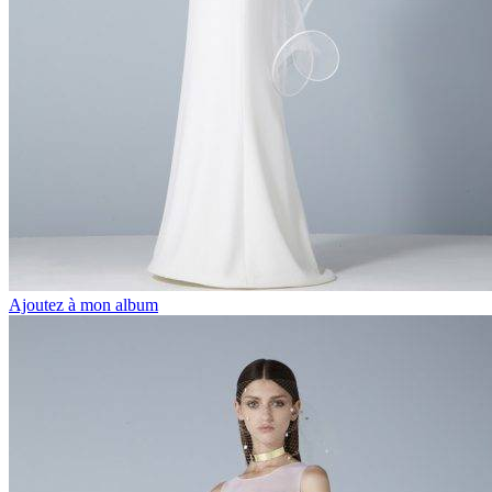
Ajoutez à mon album