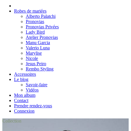
Robes de mariées
Alberto Palatchi
Pronovias
Pronovias Privées
Lady Bird
Atelier Pronovias
Manu Garcia
Valerio Luna
Marylise
Nicole
Jesus Peiro
Rembo Styling
Accessoires
Le blog
Savoir-faire
Vidéos
Mon album
Contact
Prendre rendez-vous
Connexion
Collection