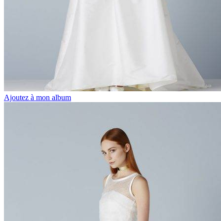
Ajoutez à mon album