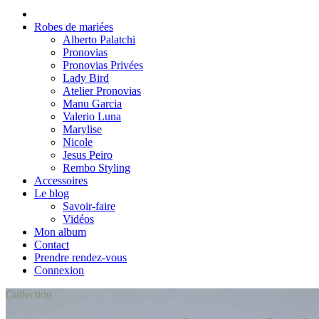
Robes de mariées
Alberto Palatchi
Pronovias
Pronovias Privées
Lady Bird
Atelier Pronovias
Manu Garcia
Valerio Luna
Marylise
Nicole
Jesus Peiro
Rembo Styling
Accessoires
Le blog
Savoir-faire
Vidéos
Mon album
Contact
Prendre rendez-vous
Connexion
Collection