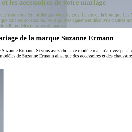
et les accessoires de votre mariage
e robe vous fera briller aux yeux de tous. Le site de la boutique Les M
ue tous ses accessoires. Vous pouvez également découvrir d'autres mod
s de 300 modèles de robes de mariée.
 mariage de la marque Suzanne Ermann
 Suzanne Ermann. Si vous avez choisi ce modèle mais n’arrivez pas à ch
modèles de Suzanne Ermann ainsi que des accessoires et des chaussures