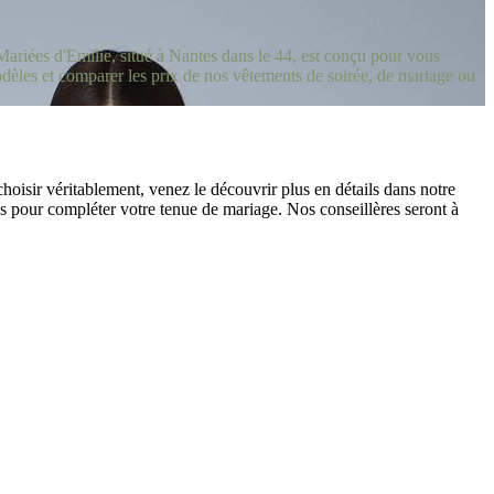
ariées d'Emilie, situé à Nantes dans le 44, est conçu pour vous
èles et comparer les prix de nos vêtements de soirée, de mariage ou
oisir véritablement, venez le découvrir plus en détails dans notre
 pour compléter votre tenue de mariage. Nos conseillères seront à