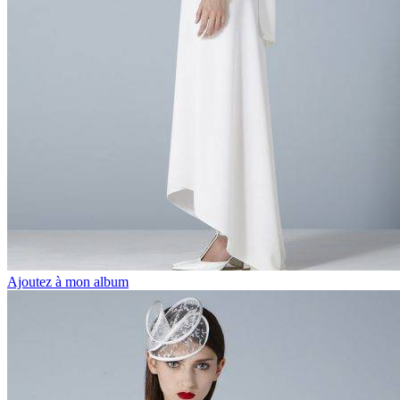
Ajoutez à mon album