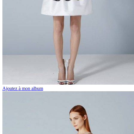
Ajoutez à mon album