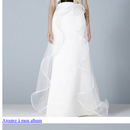
Ajoutez à mon album