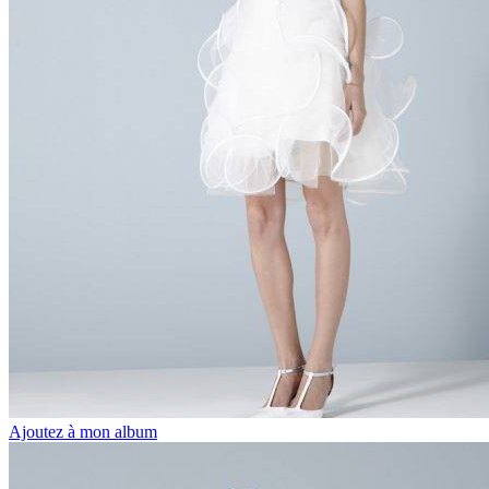
Ajoutez à mon album