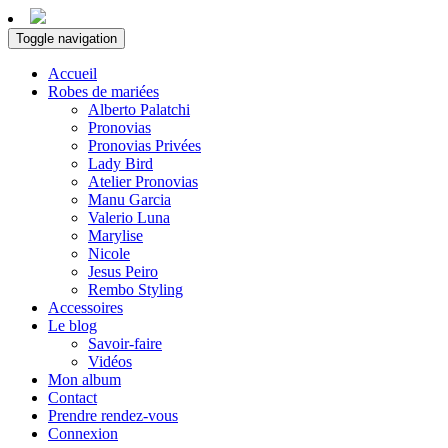
Toggle navigation
Accueil
Robes de mariées
Alberto Palatchi
Pronovias
Pronovias Privées
Lady Bird
Atelier Pronovias
Manu Garcia
Valerio Luna
Marylise
Nicole
Jesus Peiro
Rembo Styling
Accessoires
Le blog
Savoir-faire
Vidéos
Mon album
Contact
Prendre rendez-vous
Connexion