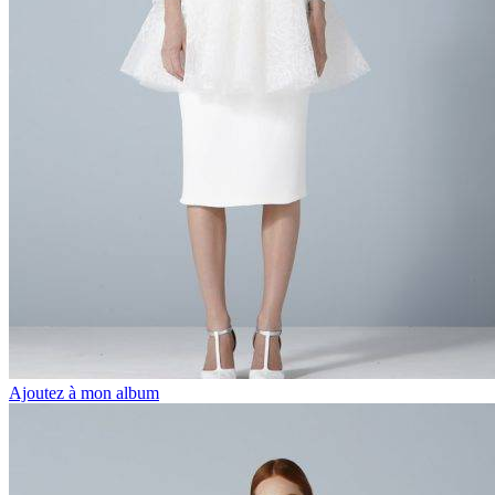
Ajoutez à mon album