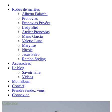
Robes de mariées
Alberto Palatchi
Pronovias
Pronovias Privées
Lady Bird
Atelier Pronovias
Manu Garcia
Valerio Luna
Marylise
Nicole
Jesus Peiro
Rembo Styling
Accessoires
Le blog
Savoir-faire
Vidéos
Mon album
Contact
Prendre rendez-vous
Connexion
Collection