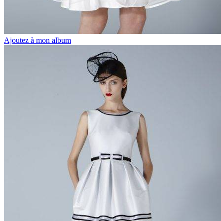
Ajoutez à mon album