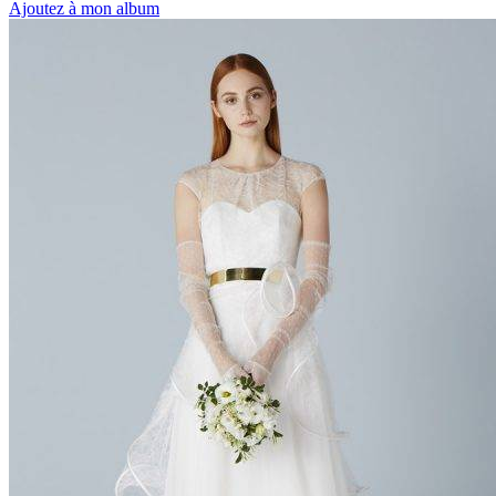
Ajoutez à mon album