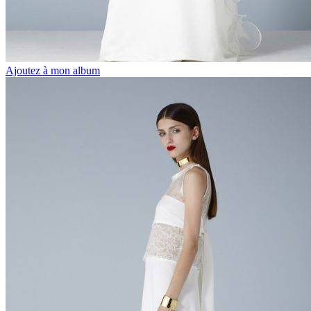
Ajoutez à mon album