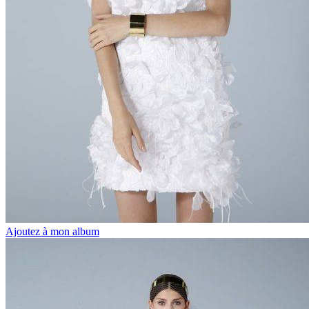
Ajoutez à mon album