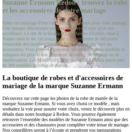
Suzanne Ermann Redon : trouvez la robe
et les accessoires de votre mariage
Faites un essayage d'une robe Suzanne Ermann pour votre mariage.
Une marque sélectionnée par Les Mariées d'Emilie pour son
excellence. Le site de la boutique Les Mariées d'Emilie, situé à
Nantes dans le 44, est conçu pour vous permettre de découvrir
l'ensemble des modèles Suzanne Ermann ainsi que tous ses
accessoires. Vous pouvez également découvrir d'autres modèles et
comparer les prix de nos vêtements de soirée, de mariage ou de
manifestation. Les Mariées d'Emilie vous aide à choisir parmi plus
de 300 modèles de robes de mariée.
La boutique de robes et d'accessoires de
mariage de la marque Suzanne Ermann
Découvrez sur cette page les photos de la robe de mariée de la
marque Suzanne Ermann. Si vous avez choisi ce modèle , mais
souhaitez la voir pour assurer votre choix, venez le découvrir plus en
détails dans notre boutique à Redon. Vous pourrez également
retrouver l’ensemble des modèles de Suzanne Ermann ainsi que des
accessoires et des chaussures pour compléter votre tenue de mariage.
Nos conseillères seront à l’écoute et prendront vos mensurations