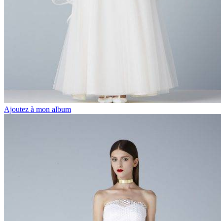
Ajoutez à mon album