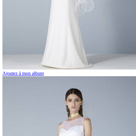
Ajoutez à mon album