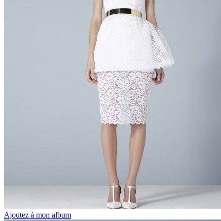
Ajoutez à mon album