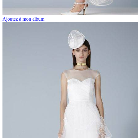
Ajoutez à mon album