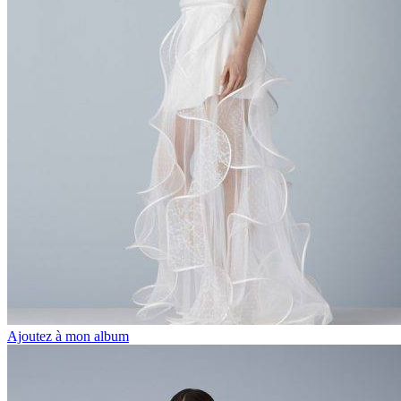
Ajoutez à mon album