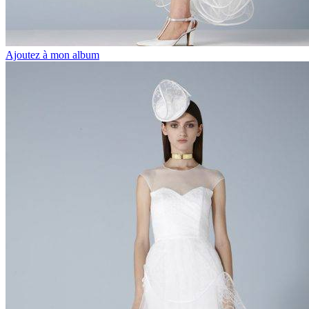
Ajoutez à mon album