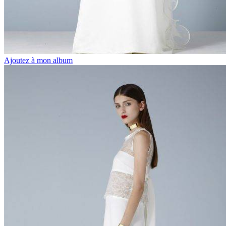
Ajoutez à mon album