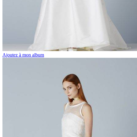
Ajoutez à mon album