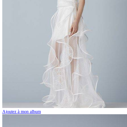
Ajoutez à mon album