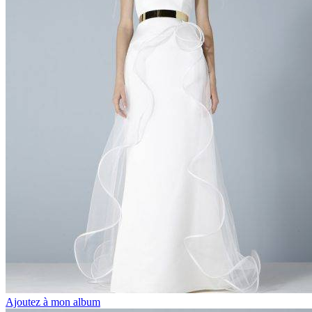
Ajoutez à mon album