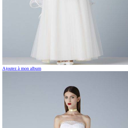
Ajoutez à mon album