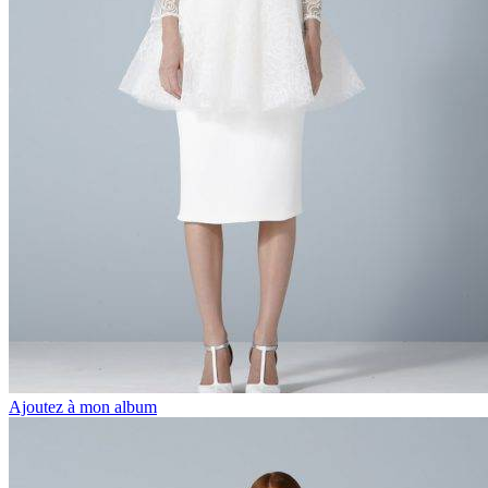
Ajoutez à mon album