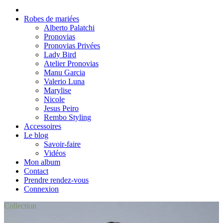
Robes de mariées
Alberto Palatchi
Pronovias
Pronovias Privées
Lady Bird
Atelier Pronovias
Manu Garcia
Valerio Luna
Marylise
Nicole
Jesus Peiro
Rembo Styling
Accessoires
Le blog
Savoir-faire
Vidéos
Mon album
Contact
Prendre rendez-vous
Connexion
Collection