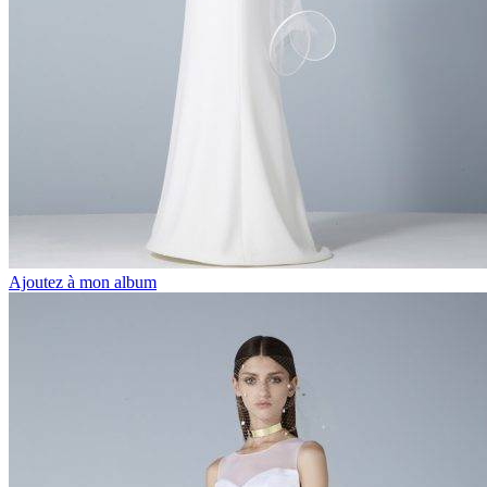
Ajoutez à mon album