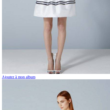
Ajoutez à mon album