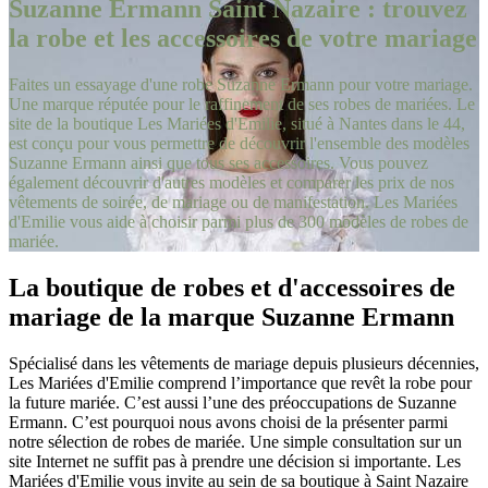
Suzanne Ermann Saint Nazaire : trouvez
la robe et les accessoires de votre mariage
Faites un essayage d'une robe Suzanne Ermann pour votre mariage.
Une marque réputée pour le raffinement de ses robes de mariées. Le
site de la boutique Les Mariées d'Emilie, situé à Nantes dans le 44,
est conçu pour vous permettre de découvrir l'ensemble des modèles
Suzanne Ermann ainsi que tous ses accessoires. Vous pouvez
également découvrir d'autres modèles et comparer les prix de nos
vêtements de soirée, de mariage ou de manifestation. Les Mariées
d'Emilie vous aide à choisir parmi plus de 300 modèles de robes de
mariée.
La boutique de robes et d'accessoires de
mariage de la marque Suzanne Ermann
Spécialisé dans les vêtements de mariage depuis plusieurs décennies,
Les Mariées d'Emilie comprend l’importance que revêt la robe pour
la future mariée. C’est aussi l’une des préoccupations de Suzanne
Ermann. C’est pourquoi nous avons choisi de la présenter parmi
notre sélection de robes de mariée. Une simple consultation sur un
site Internet ne suffit pas à prendre une décision si importante. Les
Mariées d'Emilie vous invite au sein de sa boutique à Saint Nazaire