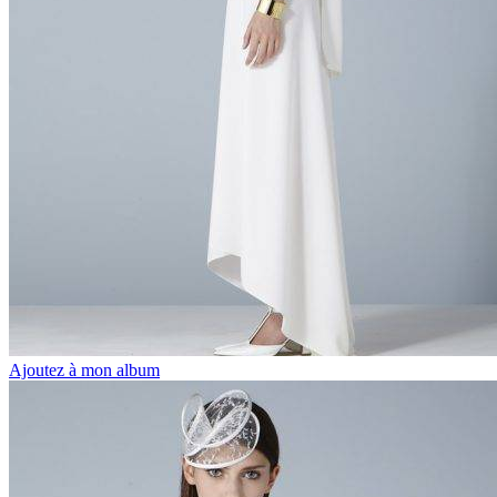
Ajoutez à mon album