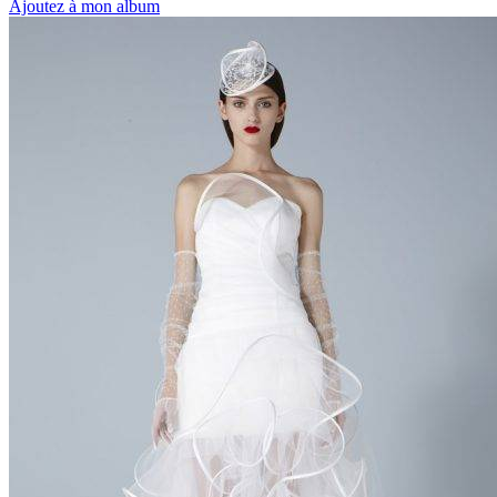
Ajoutez à mon album