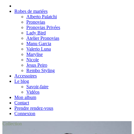
Robes de mariées
Alberto Palatchi
Pronovias
Pronovias Privées
Lady Bird
Atelier Pronovias
Manu Garcia
Valerio Luna
Marylise
Nicole
Jesus Peiro
Rembo Styling
Accessoires
Le blog
Savoir-faire
Vidéos
Mon album
Contact
Prendre rendez-vous
Connexion
Collection