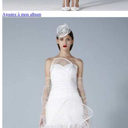
Ajoutez à mon album