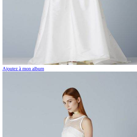
Ajoutez à mon album