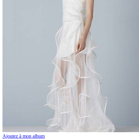
Ajoutez à mon album