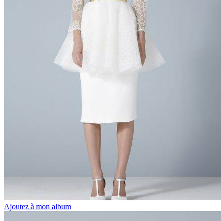
Ajoutez à mon album