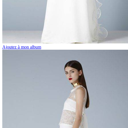
Ajoutez à mon album