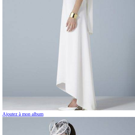
Ajoutez à mon album