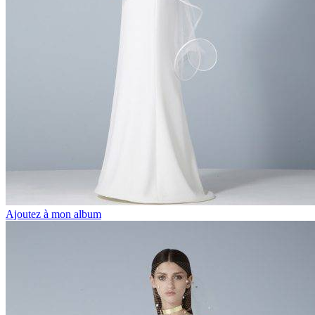
Ajoutez à mon album