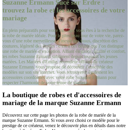
Suzanne Ermann Sucé sur Erdre :
trouvez la robe et les accessoires de votre
mariage
En plein préparatifs pour votre mariage, vous êtes à la recherche de
la robe de mariée idéale. Pour le plus beau jour de votre vie, parez-
vous d’une robe merveilleuse. Finesse des tissus, discrétion des
coutures, légèreté des étoffes : c’est à ces détails que l’on distingue
une robe de mariée d’exception. Alliant élégance, qualité et confort,
les robes Suzanne Ermann subliment depuis toujours les jeunes
mariées. Les Mariées d'Emilie, revendeur officiel du créateur
Suzanne Ermann, vous propose de découvrir l’ensemble des
modèles sur son site Internet. Vous retrouverez également les
accessoires coordonnés avec votre robe Suzanne Ermann pour
respecter l’harmonie de votre tenue de mariage.
La boutique de robes et d'accessoires de
mariage de la marque Suzanne Ermann
Découvrez sur cette page les photos de la robe de mariée de la
marque Suzanne Ermann. Si vous avez choisi ce modèle pour le
prestige de ce créateur, venez le découvrir plus en détails dans notre