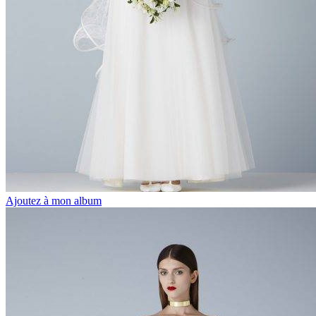
Ajoutez à mon album