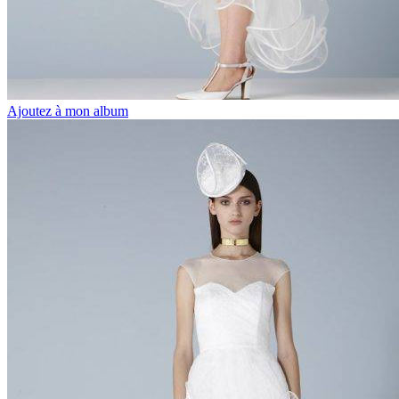
Ajoutez à mon album