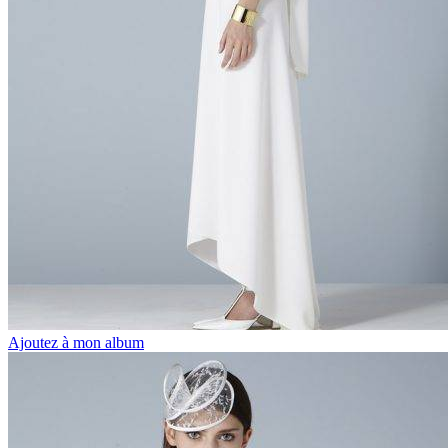
Ajoutez à mon album