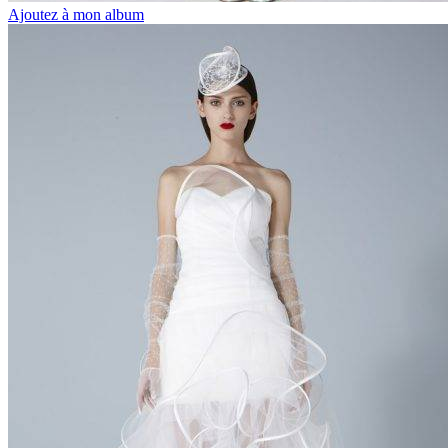
Ajoutez à mon album