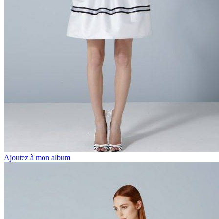
Ajoutez à mon album