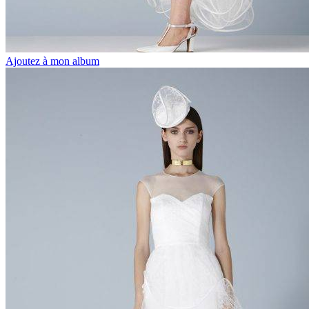
Ajoutez à mon album