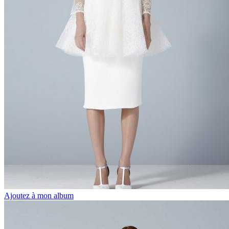
Ajoutez à mon album