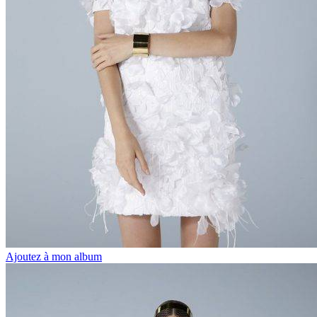
Ajoutez à mon album