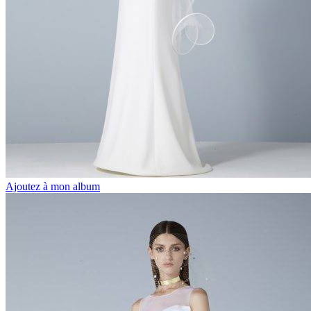
Ajoutez à mon album