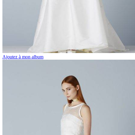
Ajoutez à mon album