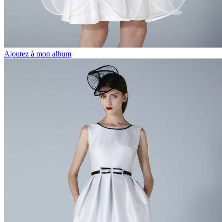
Ajoutez à mon album