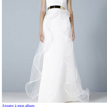
Ajoutez à mon album