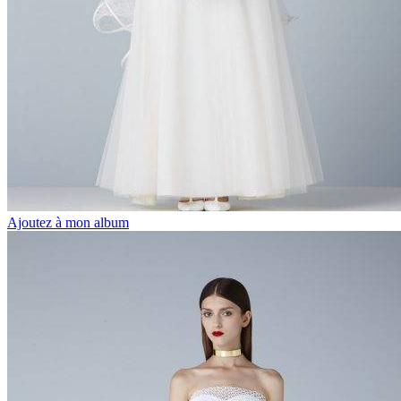
Ajoutez à mon album