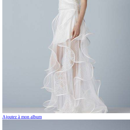
Ajoutez à mon album