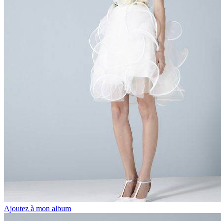
Ajoutez à mon album