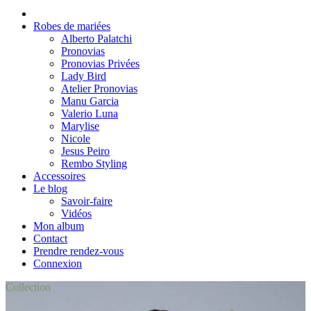
Robes de mariées
Alberto Palatchi
Pronovias
Pronovias Privées
Lady Bird
Atelier Pronovias
Manu Garcia
Valerio Luna
Marylise
Nicole
Jesus Peiro
Rembo Styling
Accessoires
Le blog
Savoir-faire
Vidéos
Mon album
Contact
Prendre rendez-vous
Connexion
Collection