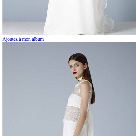
Ajoutez à mon album