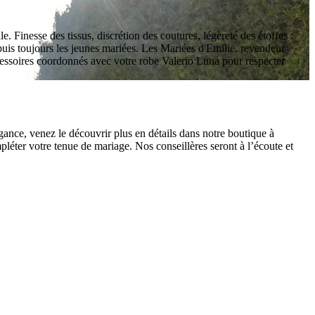
e. Finesse des tissus, discrétion des coutures, légèreté des étoffes :
epuis toujours les jeunes mariées. Les Mariées d'Emilie, revendeur
cessoires coordonnés avec votre robe Valerio Luna pour respecter
ance, venez le découvrir plus en détails dans notre boutique à
éter votre tenue de mariage. Nos conseillères seront à l’écoute et