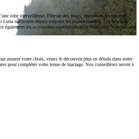
’une robe merveilleuse. Finesse des tissus, discrétion des coutures,
erio Luna subliment depuis toujours les jeunes mariées. Les Mariées
erez également les accessoires coordonnés avec votre robe Valerio Luna
ur assurer votre choix, venez le découvrir plus en détails dans notre
es pour compléter votre tenue de mariage. Nos conseillères seront à