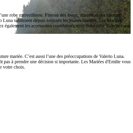
’une robe merveilleuse. Finesse des tissus, discrétion des coutures,
erio Luna subliment depuis toujours les jeunes mariées. Les Mariées
erez également les accessoires coordonnés avec votre robe Valerio Luna
uture mariée. C’est aussi l’une des préoccupations de Valerio Luna.
fit pas à prendre une décision si importante. Les Mariées d'Emilie vous
r votre choix.