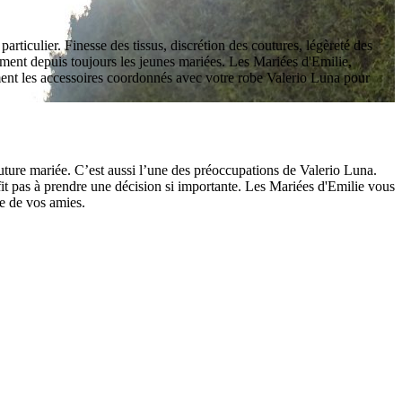
rticulier. Finesse des tissus, discrétion des coutures, légèreté des
bliment depuis toujours les jeunes mariées. Les Mariées d'Emilie,
ment les accessoires coordonnés avec votre robe Valerio Luna pour
uture mariée. C’est aussi l’une des préoccupations de Valerio Luna.
fit pas à prendre une décision si importante. Les Mariées d'Emilie vous
ée de vos amies.