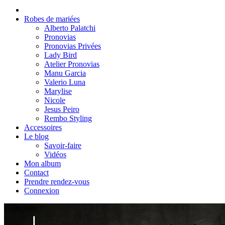
Robes de mariées
Alberto Palatchi
Pronovias
Pronovias Privées
Lady Bird
Atelier Pronovias
Manu Garcia
Valerio Luna
Marylise
Nicole
Jesus Peiro
Rembo Styling
Accessoires
Le blog
Savoir-faire
Vidéos
Mon album
Contact
Prendre rendez-vous
Connexion
Collection