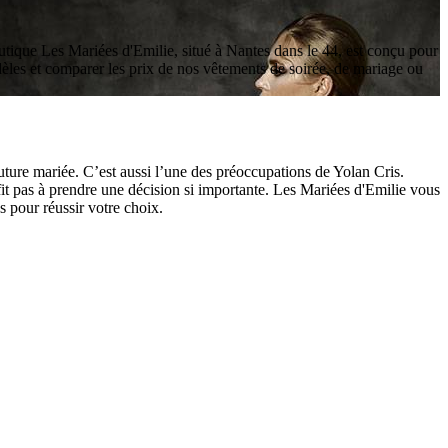
outique Les Mariées d'Emilie, situé à Nantes dans le 44, est conçu pour
èles et comparer les prix de nos vêtements de soirée, de mariage ou
ture mariée. C’est aussi l’une des préoccupations de Yolan Cris.
fit pas à prendre une décision si importante. Les Mariées d'Emilie vous
s pour réussir votre choix.