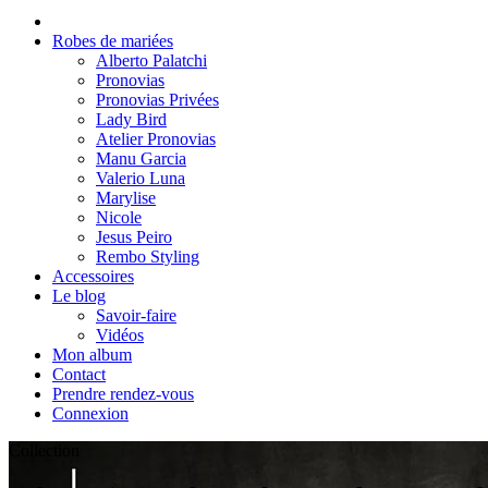
Robes de mariées
Alberto Palatchi
Pronovias
Pronovias Privées
Lady Bird
Atelier Pronovias
Manu Garcia
Valerio Luna
Marylise
Nicole
Jesus Peiro
Rembo Styling
Accessoires
Le blog
Savoir-faire
Vidéos
Mon album
Contact
Prendre rendez-vous
Connexion
Collection