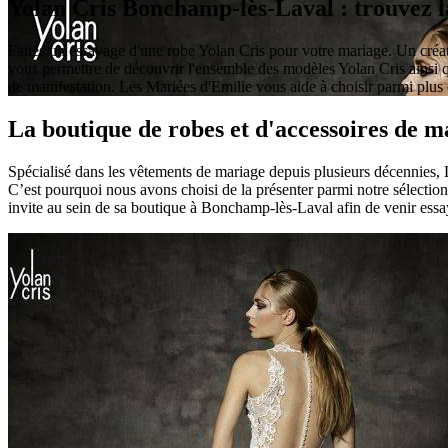
Yolan Cris Bonchamp-lès-Laval : trouvez la
Faites un essayage d'une robe Yolan Cris pour votre mariage. Un créate
vous permettre de découvrir l'ensemble des modèles Yolan Cris ainsi 
de manifestation. Les Mariées d'Emilie vous aide à choisir parmi plu
La boutique de robes et d'accessoires de 
Spécialisé dans les vêtements de mariage depuis plusieurs décennies, 
C’est pourquoi nous avons choisi de la présenter parmi notre sélection
invite au sein de sa boutique à Bonchamp-lès-Laval afin de venir essay