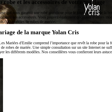
 robe et les accessoires de votre mariage
ur qui vous garantit une robe grandiose pour le jour J. Le site de la b
que tous ses accessoires. Vous pouvez également découvrir d'autres mod
s de 300 modèles de robes de mariée.
mariage de la marque Yolan Cris
Les Mariées d'Emilie comprend l’importance que revêt la robe pour la fu
 de robes de mariée. Une simple consultation sur un site Internet ne suf
er les différents modèles. Nos conseillères vous confieront leurs astuce