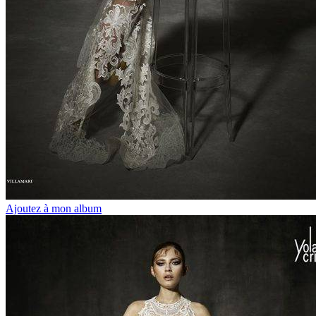
Ajoutez à mon album