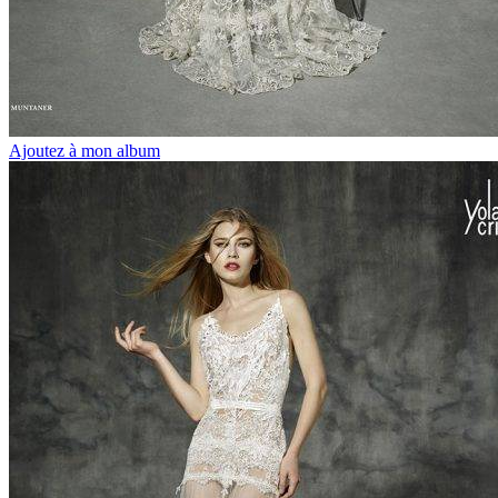
Ajoutez à mon album