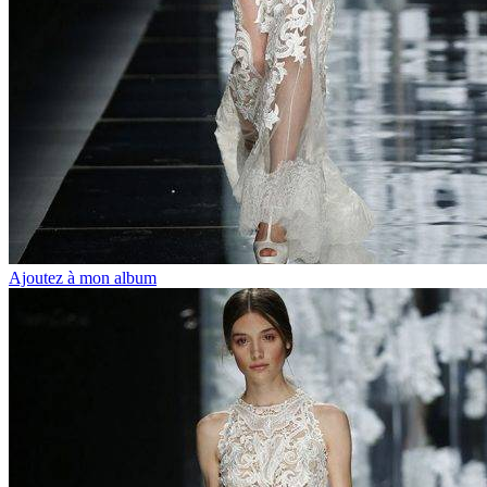
Ajoutez à mon album