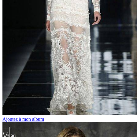
Ajoutez à mon album