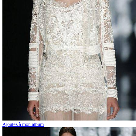
Ajoutez à mon album