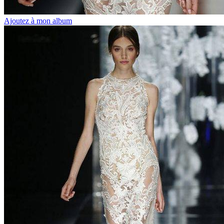
Ajoutez à mon album