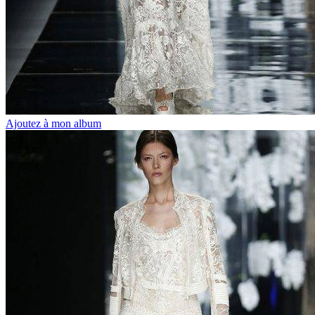
Ajoutez à mon album