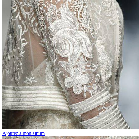
Ajoutez à mon album