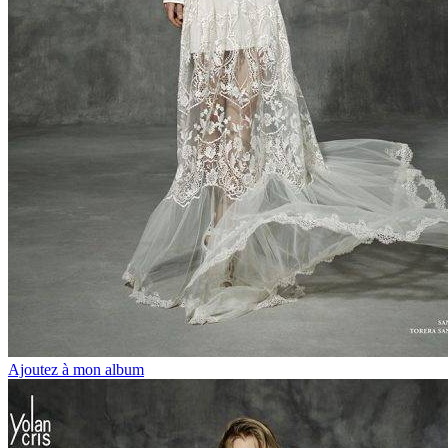
Ajoutez à mon album