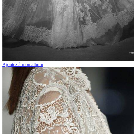
Ajoutez à mon album