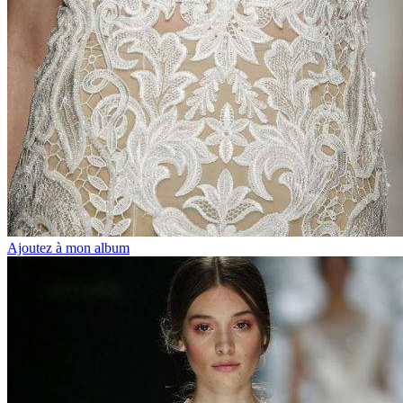
Ajoutez à mon album