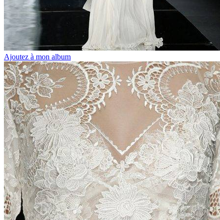
Ajoutez à mon album