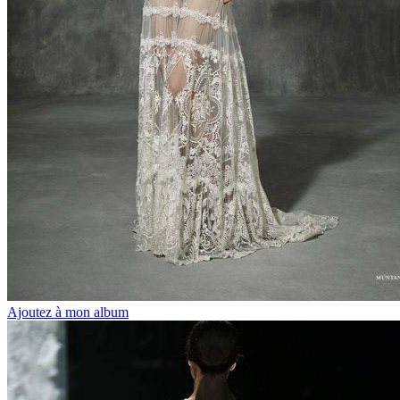
Ajoutez à mon album