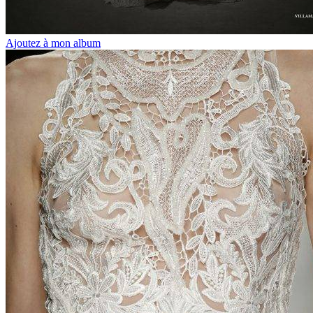
Ajoutez à mon album