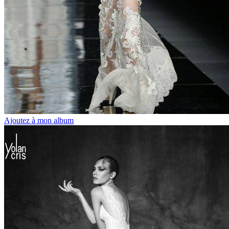
Ajoutez à mon album