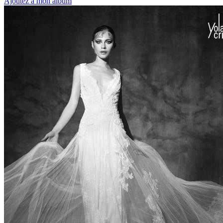
Ajoutez à mon album