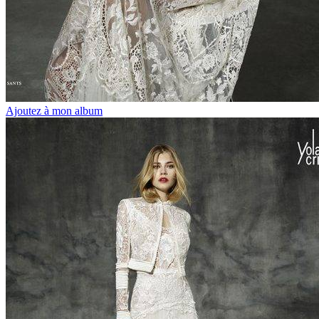
Ajoutez à mon album