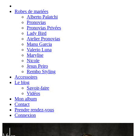
Robes de mariées
Alberto Palatchi
Pronovias
Pronovias Privées
Lady Bird
Atelier Pronovias
Manu Garcia
Valerio Luna
Marylise
Nicole
Jesus Peiro
Rembo Styling
Accessoires
Le blog
Savoir-faire
Vidéos
Mon album
Contact
Prendre rendez-vous
Connexion
Collection