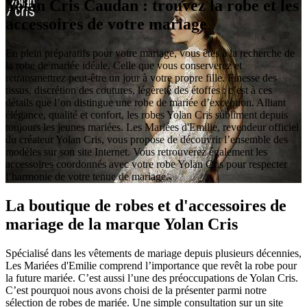
Yolan Cris Caudan : trouvez la robe et les
accessoires de votre mariage
En plein préparatifs pour votre mariage, vous êtes à la recherche de
la robe de mariée idéale. Celle que vous conserverez et
retransmettrez peut-être un jour à votre propre fille. Finesse des
tissus, discrétion des coutures, légèreté des étoffes : c’est à ces
détails que l’on distingue une robe de mariée d’exception. Alliant
élégance, qualité et confort, les robes Yolan Cris subliment depuis
toujours les jeunes mariées. Les Mariées d'Emilie, revendeur officiel
du créateur Yolan Cris, vous propose de découvrir l’ensemble des
modèles sur son site Internet. Vous retrouverez également les
accessoires coordonnés avec votre robe Yolan Cris pour respecter
l’harmonie de votre tenue de mariage.
La boutique de robes et d'accessoires de
mariage de la marque Yolan Cris
Spécialisé dans les vêtements de mariage depuis plusieurs décennies,
Les Mariées d'Emilie comprend l’importance que revêt la robe pour
la future mariée. C’est aussi l’une des préoccupations de Yolan Cris.
C’est pourquoi nous avons choisi de la présenter parmi notre
sélection de robes de mariée. Une simple consultation sur un site