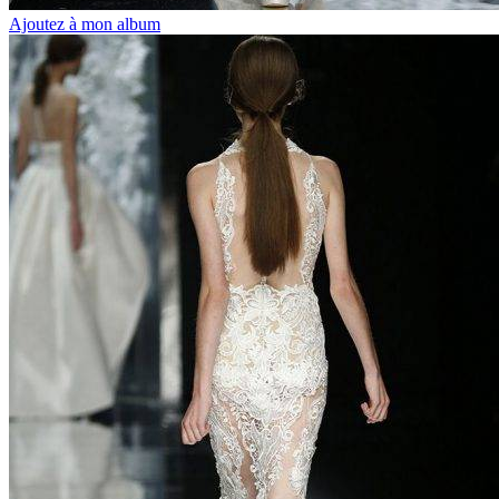
Ajoutez à mon album