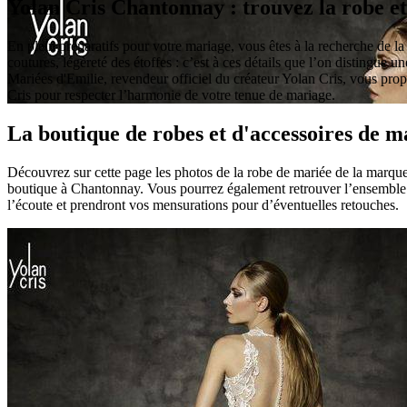
Yolan Cris Chantonnay : trouvez la robe et
En plein préparatifs pour votre mariage, vous êtes à la recherche de la 
coutures, légèreté des étoffes : c’est à ces détails que l’on distingue 
Mariées d'Emilie, revendeur officiel du créateur Yolan Cris, vous pro
Cris pour respecter l’harmonie de votre tenue de mariage.
La boutique de robes et d'accessoires de 
Découvrez sur cette page les photos de la robe de mariée de la marque
boutique à Chantonnay. Vous pourrez également retrouver l’ensemble d
l’écoute et prendront vos mensurations pour d’éventuelles retouches.