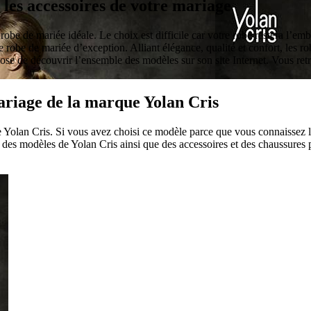
 les accessoires de votre mariage
robe de mariée idéale. Le choix est difficile car votre robe restera l’em
une robe de mariée d’exception. Alliant élégance, qualité et confort, les 
pose de découvrir l’ensemble des modèles sur son site Internet. Vous re
mariage de la marque Yolan Cris
 Yolan Cris. Si vous avez choisi ce modèle parce que vous connaissez le 
es modèles de Yolan Cris ainsi que des accessoires et des chaussures p