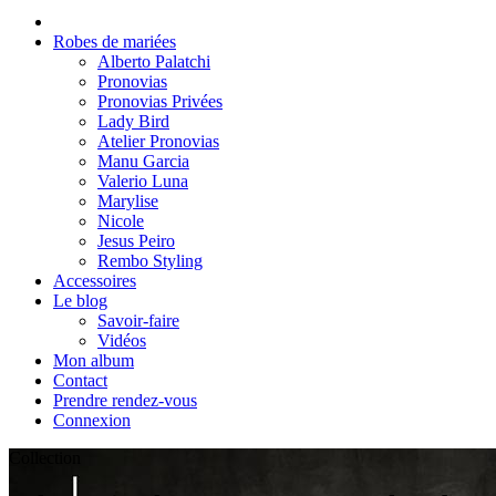
Robes de mariées
Alberto Palatchi
Pronovias
Pronovias Privées
Lady Bird
Atelier Pronovias
Manu Garcia
Valerio Luna
Marylise
Nicole
Jesus Peiro
Rembo Styling
Accessoires
Le blog
Savoir-faire
Vidéos
Mon album
Contact
Prendre rendez-vous
Connexion
Collection