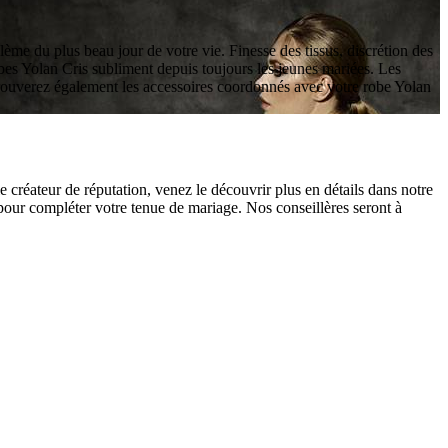
blème du plus beau jour de votre vie. Finesse des tissus, discrétion des
robes Yolan Cris subliment depuis toujours les jeunes mariées. Les
trouverez également les accessoires coordonnés avec votre robe Yolan
créateur de réputation, venez le découvrir plus en détails dans notre
our compléter votre tenue de mariage. Nos conseillères seront à