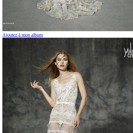
Ajoutez à mon album