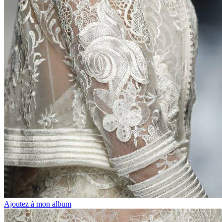
Ajoutez à mon album