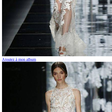
Ajoutez à mon album