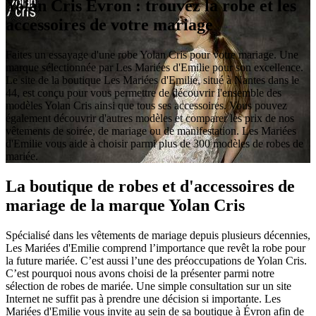
Yolan Cris Évron : trouvez la robe et les
accessoires de votre mariage
Faites un essayage d'une robe Yolan Cris pour votre mariage. Une
marque sélectionnée par Les Mariées d'Emilie pour son excellence.
Le site de la boutique Les Mariées d'Emilie, situé à Nantes dans le
44, est conçu pour vous permettre de découvrir l'ensemble des
modèles Yolan Cris ainsi que tous ses accessoires. Vous pouvez
également découvrir d'autres modèles et comparer les prix de nos
vêtements de soirée, de mariage ou de manifestation. Les Mariées
d'Emilie vous aide à choisir parmi plus de 300 modèles de robes de
mariée.
La boutique de robes et d'accessoires de
mariage de la marque Yolan Cris
Spécialisé dans les vêtements de mariage depuis plusieurs décennies,
Les Mariées d'Emilie comprend l’importance que revêt la robe pour
la future mariée. C’est aussi l’une des préoccupations de Yolan Cris.
C’est pourquoi nous avons choisi de la présenter parmi notre
sélection de robes de mariée. Une simple consultation sur un site
Internet ne suffit pas à prendre une décision si importante. Les
Mariées d'Emilie vous invite au sein de sa boutique à Évron afin de