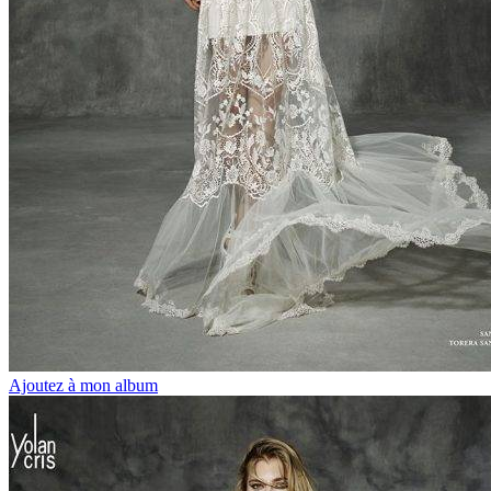
Ajoutez à mon album