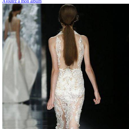
Ajoutez à mon album