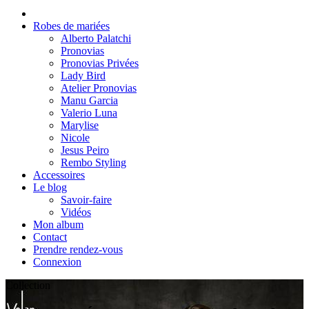
Robes de mariées
Alberto Palatchi
Pronovias
Pronovias Privées
Lady Bird
Atelier Pronovias
Manu Garcia
Valerio Luna
Marylise
Nicole
Jesus Peiro
Rembo Styling
Accessoires
Le blog
Savoir-faire
Vidéos
Mon album
Contact
Prendre rendez-vous
Connexion
Collection