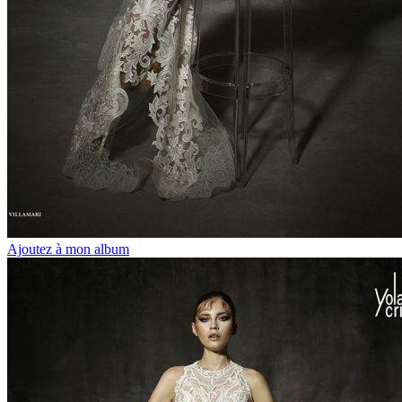
Ajoutez à mon album