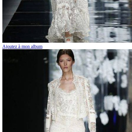
Ajoutez à mon album