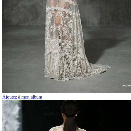
Ajoutez à mon album