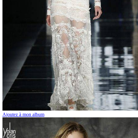
Ajoutez à mon album