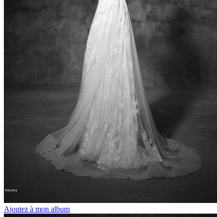
Ajoutez à mon album