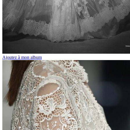
Ajoutez à mon album