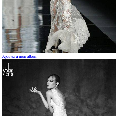
Ajoutez à mon album