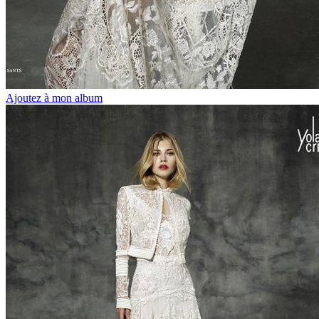
Ajoutez à mon album