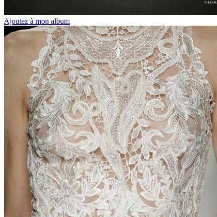
Ajoutez à mon album