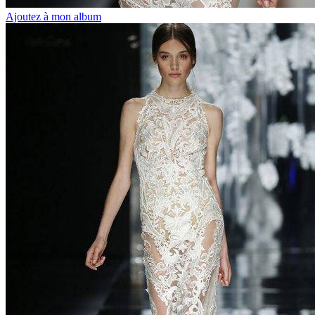
Ajoutez à mon album