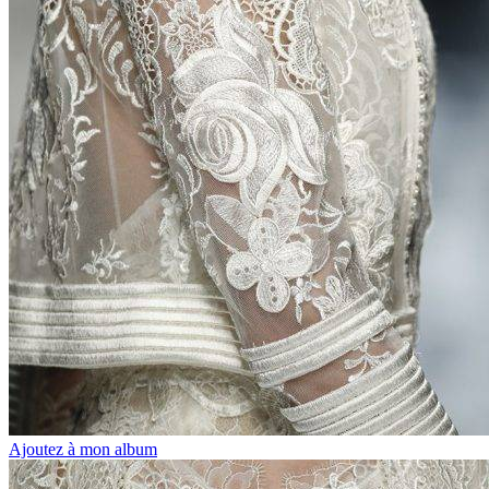
Ajoutez à mon album