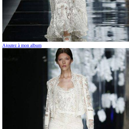
Ajoutez à mon album