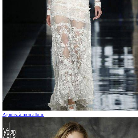
Ajoutez à mon album