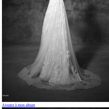
Ajoutez à mon album