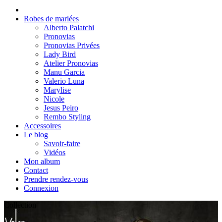
Robes de mariées
Alberto Palatchi
Pronovias
Pronovias Privées
Lady Bird
Atelier Pronovias
Manu Garcia
Valerio Luna
Marylise
Nicole
Jesus Peiro
Rembo Styling
Accessoires
Le blog
Savoir-faire
Vidéos
Mon album
Contact
Prendre rendez-vous
Connexion
Collection