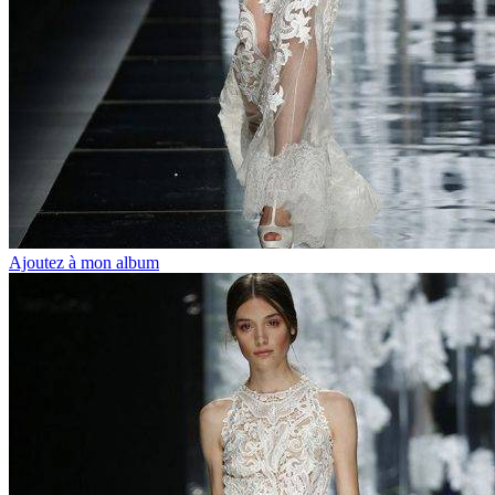
Ajoutez à mon album