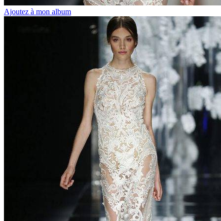
Ajoutez à mon album