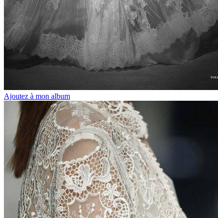
Ajoutez à mon album