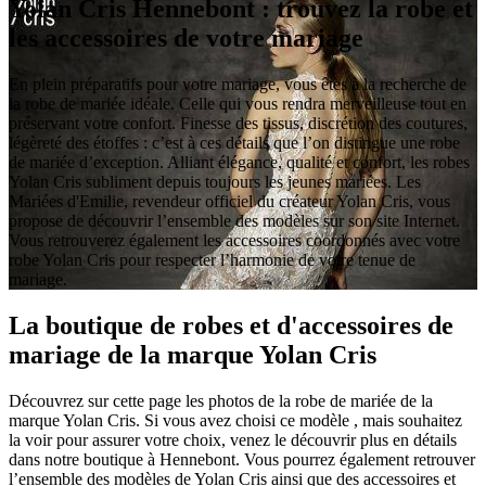
Yolan Cris Hennebont : trouvez la robe et
les accessoires de votre mariage
En plein préparatifs pour votre mariage, vous êtes à la recherche de
la robe de mariée idéale. Celle qui vous rendra merveilleuse tout en
préservant votre confort. Finesse des tissus, discrétion des coutures,
légèreté des étoffes : c’est à ces détails que l’on distingue une robe
de mariée d’exception. Alliant élégance, qualité et confort, les robes
Yolan Cris subliment depuis toujours les jeunes mariées. Les
Mariées d'Emilie, revendeur officiel du créateur Yolan Cris, vous
propose de découvrir l’ensemble des modèles sur son site Internet.
Vous retrouverez également les accessoires coordonnés avec votre
robe Yolan Cris pour respecter l’harmonie de votre tenue de
mariage.
La boutique de robes et d'accessoires de
mariage de la marque Yolan Cris
Découvrez sur cette page les photos de la robe de mariée de la
marque Yolan Cris. Si vous avez choisi ce modèle , mais souhaitez
la voir pour assurer votre choix, venez le découvrir plus en détails
dans notre boutique à Hennebont. Vous pourrez également retrouver
l’ensemble des modèles de Yolan Cris ainsi que des accessoires et