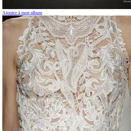
Ajoutez à mon album