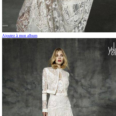
Ajoutez à mon album