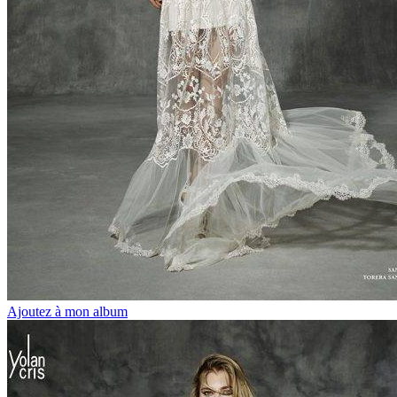
Ajoutez à mon album