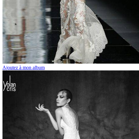
Ajoutez à mon album