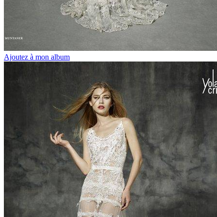
Ajoutez à mon album