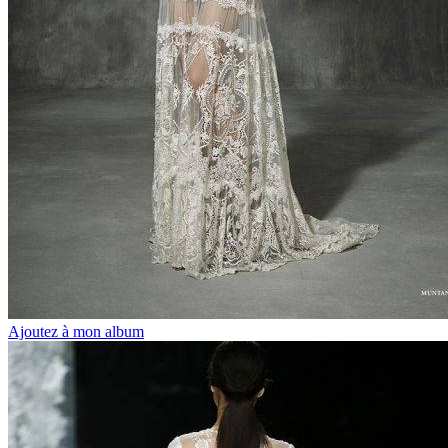
Ajoutez à mon album