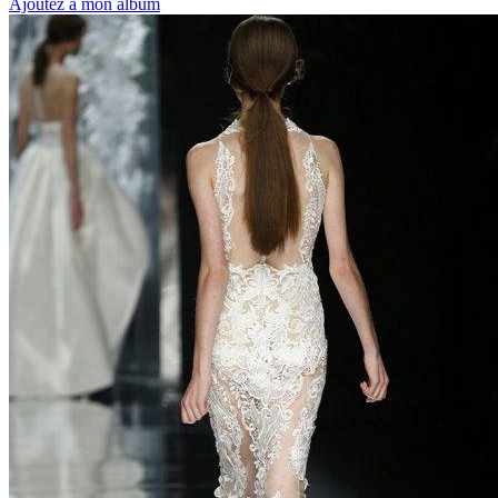
Ajoutez à mon album