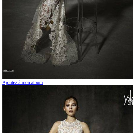
Ajoutez à mon album