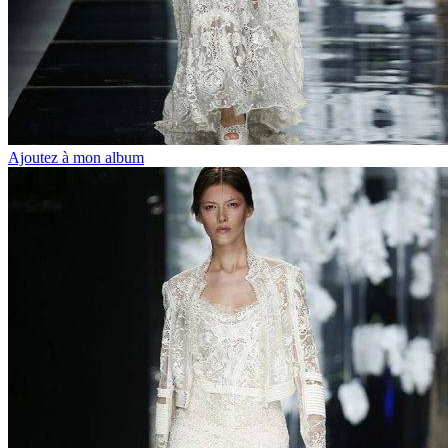
Ajoutez à mon album