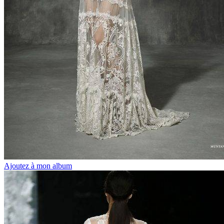
Ajoutez à mon album