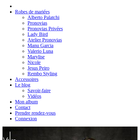
Robes de mariées
Alberto Palatchi
Pronovias
Pronovias Privées
Lady Bird
Atelier Pronovias
Manu Garcia
Valerio Luna
Marylise
Nicole
Jesus Peiro
Rembo Styling
Accessoires
Le blog
Savoir-faire
Vidéos
Mon album
Contact
Prendre rendez-vous
Connexion
Collection