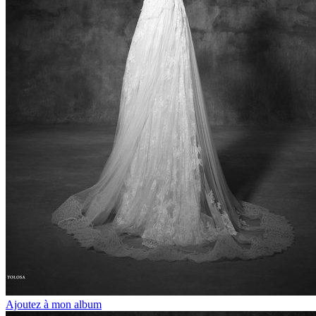
Ajoutez à mon album