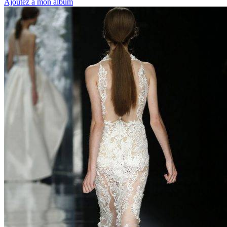
Ajoutez à mon album