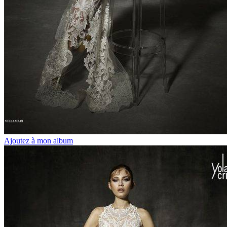
Ajoutez à mon album