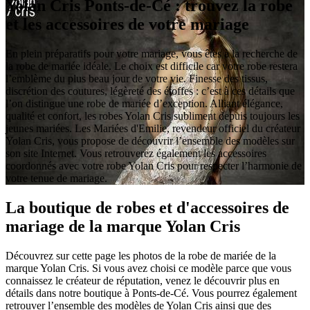
Yolan Cris Ponts-de-Cé : trouvez la robe
et les accessoires de votre mariage
En plein préparatifs pour votre mariage, vous êtes à la recherche de
la robe de mariée idéale. Le choix est difficile car votre robe restera
l’emblème du plus beau jour de votre vie. Finesse des tissus,
discrétion des coutures, légèreté des étoffes : c’est à ces détails que
l’on distingue une robe de mariée d’exception. Alliant élégance,
qualité et confort, les robes Yolan Cris subliment depuis toujours les
jeunes mariées. Les Mariées d'Emilie, revendeur officiel du créateur
Yolan Cris, vous propose de découvrir l’ensemble des modèles sur
son site Internet. Vous retrouverez également les accessoires
coordonnés avec votre robe Yolan Cris pour respecter l’harmonie de
votre tenue de mariage.
La boutique de robes et d'accessoires de
mariage de la marque Yolan Cris
Découvrez sur cette page les photos de la robe de mariée de la
marque Yolan Cris. Si vous avez choisi ce modèle parce que vous
connaissez le créateur de réputation, venez le découvrir plus en
détails dans notre boutique à Ponts-de-Cé. Vous pourrez également
retrouver l’ensemble des modèles de Yolan Cris ainsi que des