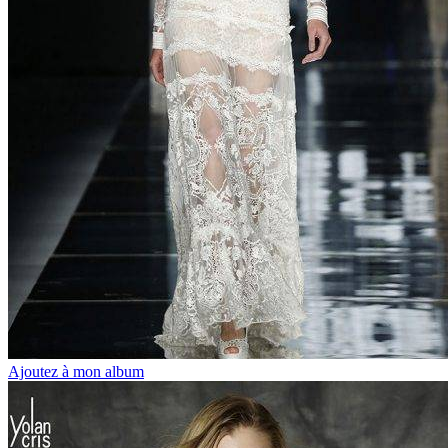
Ajoutez à mon album