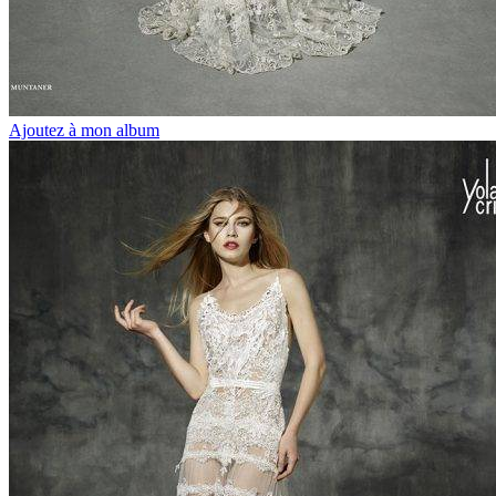
Ajoutez à mon album