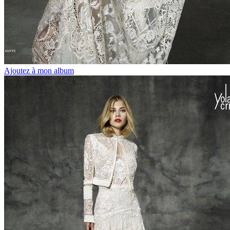
Ajoutez à mon album