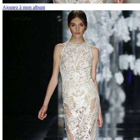
Ajoutez à mon album