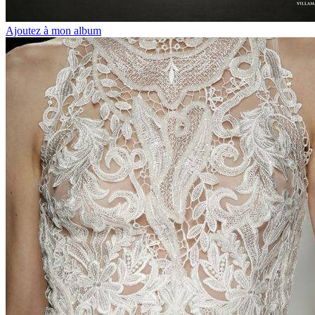
Ajoutez à mon album