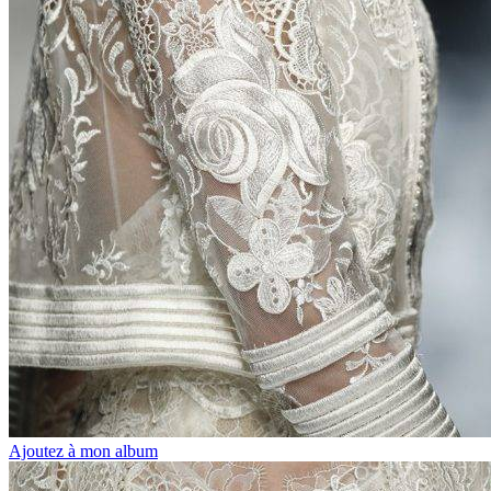
Ajoutez à mon album