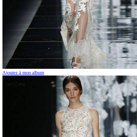
Ajoutez à mon album