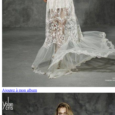
Ajoutez à mon album