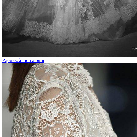
Ajoutez à mon album