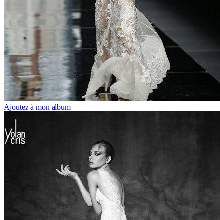
Ajoutez à mon album