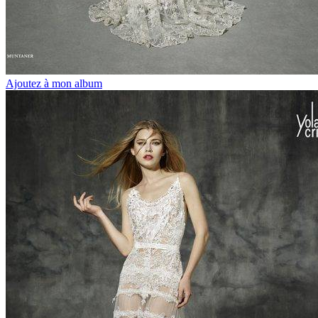
Ajoutez à mon album