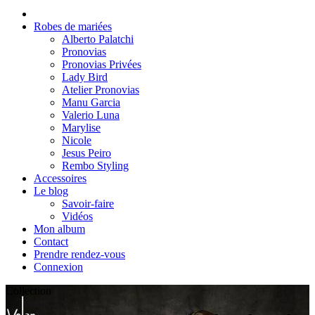
Robes de mariées
Alberto Palatchi
Pronovias
Pronovias Privées
Lady Bird
Atelier Pronovias
Manu Garcia
Valerio Luna
Marylise
Nicole
Jesus Peiro
Rembo Styling
Accessoires
Le blog
Savoir-faire
Vidéos
Mon album
Contact
Prendre rendez-vous
Connexion
Collection