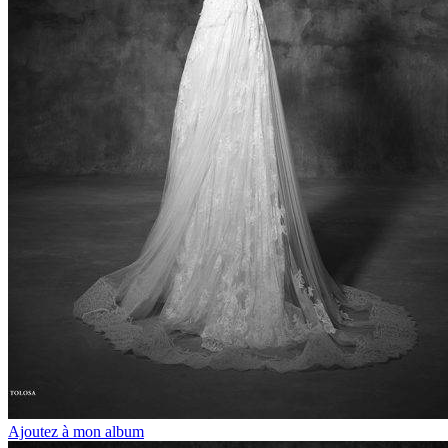
Ajoutez à mon album