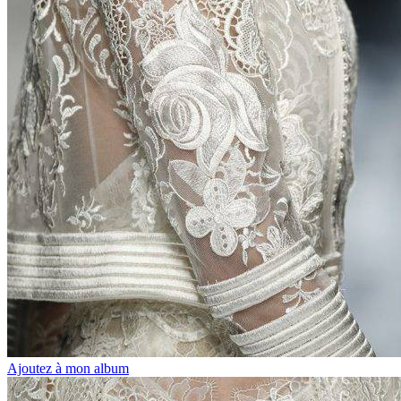
Ajoutez à mon album