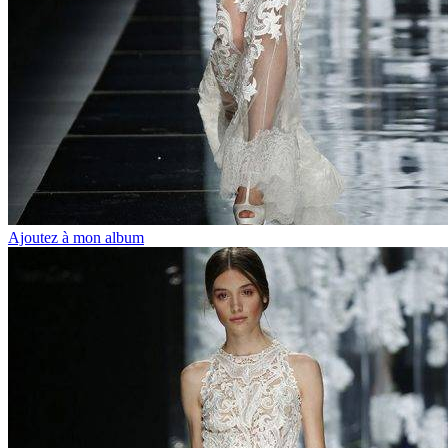
Ajoutez à mon album