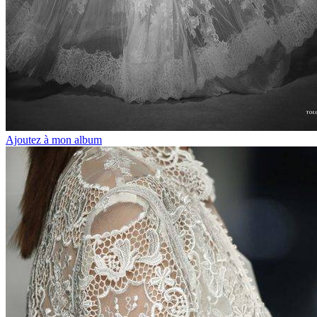
Ajoutez à mon album