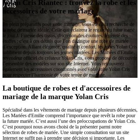
Yolan Cris Riantec : trouvez la robe et les
accessoires de votre mariage
En plein préparatifs pour votre mariage, vous êtes à la recherche de
la robe de mariée idéale. Celle qui éclairera le regard du futur marié
le jour J. Finesse des tissus, discrétion des coutures, légèreté des
étoffes : c’est à ces détails que l’on distingue une robe de mariée
d’exception. Alliant élégance, qualité et confort, les robes Yolan Cris
subliment depuis toujours les jeunes mariées. Les Mariées d'Emilie,
revendeur officiel du créateur Yolan Cris, vous propose de découvrir
l’ensemble des modèles sur son site Internet. Vous retrouverez
également les accessoires coordonnés avec votre robe Yolan Cris
pour respecter l’harmonie de votre tenue de mariage.
La boutique de robes et d'accessoires de
mariage de la marque Yolan Cris
Spécialisé dans les vêtements de mariage depuis plusieurs décennies,
Les Mariées d'Emilie comprend l’importance que revêt la robe pour
la future mariée. C’est aussi l’une des préoccupations de Yolan Cris.
C’est pourquoi nous avons choisi de la présenter parmi notre
sélection de robes de mariée. Une simple consultation sur un site
Internet ne suffit pas à prendre une décision si importante. Les