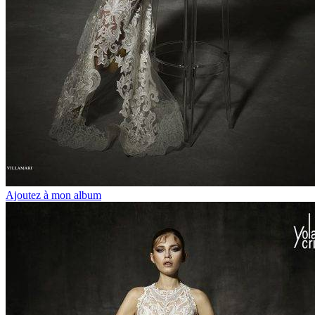
Ajoutez à mon album