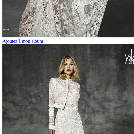
Ajoutez à mon album