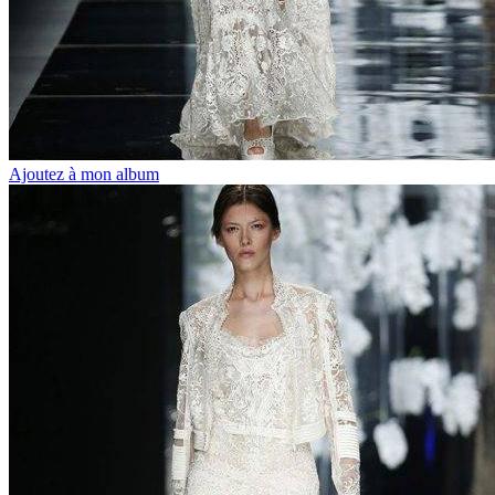
Ajoutez à mon album