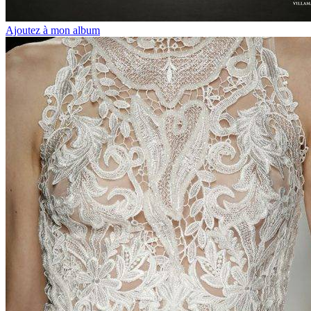
Ajoutez à mon album