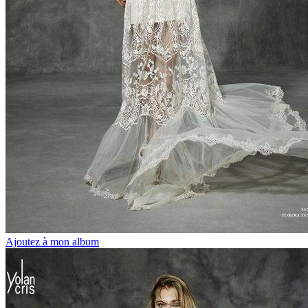
Ajoutez à mon album