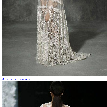
Ajoutez à mon album