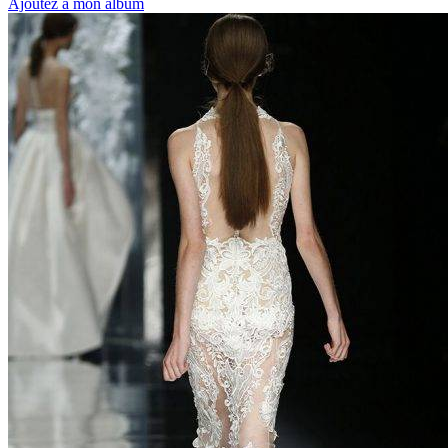
Ajoutez à mon album