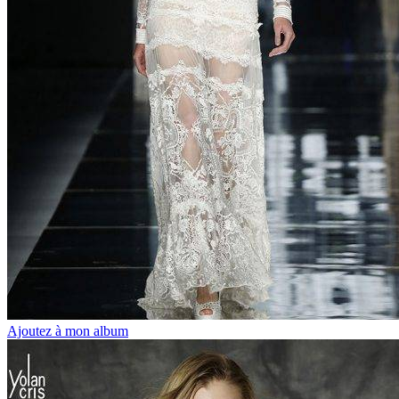
Ajoutez à mon album