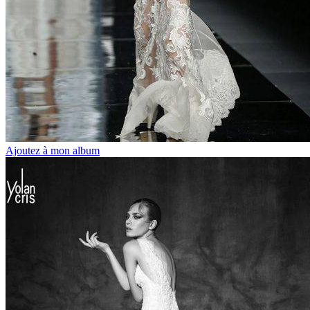
Ajoutez à mon album