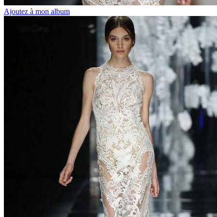
Ajoutez à mon album