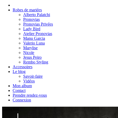
Robes de mariées
Alberto Palatchi
Pronovias
Pronovias Privées
Lady Bird
Atelier Pronovias
Manu Garcia
Valerio Luna
Marylise
Nicole
Jesus Peiro
Rembo Styling
Accessoires
Le blog
Savoir-faire
Vidéos
Mon album
Contact
Prendre rendez-vous
Connexion
Collection