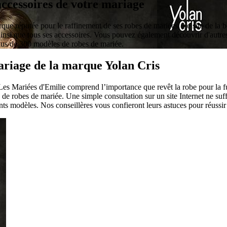
 accessoires de votre mariage
ue réputée pour le raffinement de ses robes de mariées. Le site de la b
insi que tous ses accessoires. Vous pouvez également découvrir d'autre
plus de 300 modèles de robes de mariée.
mariage de la marque Yolan Cris
Les Mariées d'Emilie comprend l’importance que revêt la robe pour la fu
 de robes de mariée. Une simple consultation sur un site Internet ne suf
ents modèles. Nos conseillères vous confieront leurs astuces pour réussir