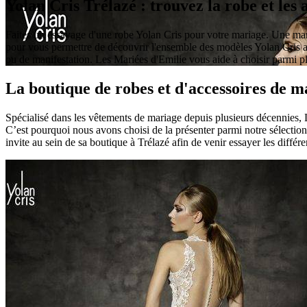
Yolan Cris Trélazé : trouvez la robe et les
Faites un essayage d'une robe Yolan Cris pour votre mariage. Une marq
pour vous permettre de découvrir l'ensemble des modèles Yolan Cris a
ou de manifestation. Les Mariées d'Emilie vous aide à choisir parmi 
La boutique de robes et d'accessoires de 
Spécialisé dans les vêtements de mariage depuis plusieurs décennies, 
C’est pourquoi nous avons choisi de la présenter parmi notre sélection
invite au sein de sa boutique à Trélazé afin de venir essayer les différ