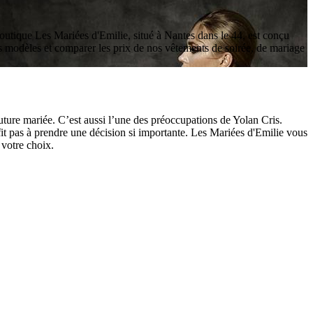
outique Les Mariées d'Emilie, situé à Nantes dans le 44, est conçu
s modèles et comparer les prix de nos vêtements de soirée, de mariage
ture mariée. C’est aussi l’une des préoccupations de Yolan Cris.
fit pas à prendre une décision si importante. Les Mariées d'Emilie vous
 votre choix.